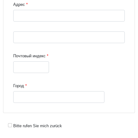
Адрес
Street address line 3
Почтовый индекс
Город
Bitte rufen Sie mich zurück