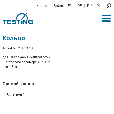
Перейти к основному содержанию
Контакт
Войти
EN
DE
RU
PL
Кольцо
Artikel Nr.
2.0333.10
для заполнения 8-литрового и
5-литрового поромера TESTING.
вес 1,5 кг
Прямой запрос
Ваше имя