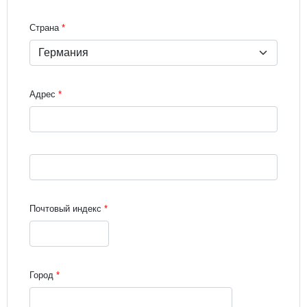
Страна
Адрес
Street address line 3
Почтовый индекс
Город