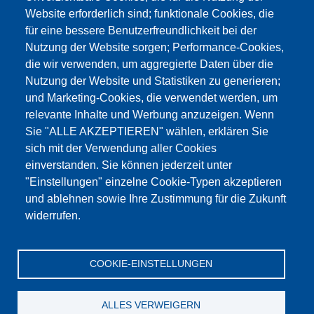
Website erforderlich sind; funktionale Cookies, die
für eine bessere Benutzerfreundlichkeit bei der
Nutzung der Website sorgen; Performance-Cookies,
die wir verwenden, um aggregierte Daten über die
Этот материал заблокирован, потому что
Nutzung der Website und Statistiken zu generieren;
файлы cookie Google Maps не были приняты.
und Marketing-Cookies, die verwendet werden, um
relevante Inhalte und Werbung anzuzeigen. Wenn
НЕОБХОДИМО ПРИНЯТЬ ТОЛЬКО
Sie "ALLE AKZEPTIEREN" wählen, erklären Sie
ФАЙЛЫ COOKIE GOOGLE MAPS.
sich mit der Verwendung aller Cookies
einverstanden. Sie können jederzeit unter
Alle Cookies akzeptieren
"Einstellungen" einzelne Cookie-Typen akzeptieren
und ablehnen sowie Ihre Zustimmung für die Zukunft
widerrufen.
Продукция
Новости
О нас
Реализация
Сервис
COOKIE-EINSTELLUNGEN
Референции
Jobs
Контакт
Защита данных
Выходные данные
GTC
Katalog
ALLES VERWEIGERN