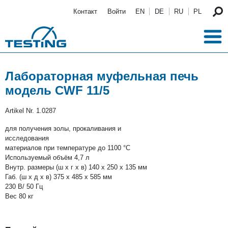
Перейти к основному содержанию
Контакт
Войти
EN
DE
RU
PL
Лабораторная муфельная печь
модель СWF 11/5
Artikel Nr.
1.0287
для пoлучения золы, прокаливания и
исследования
материалов при температуре до 1100 °С
Используемый объём 4,7 л
Внутр. размеры (ш x г x в) 140 х 250 х 135 мм
Габ. (ш x д x в) 375 х 485 х 585 мм
230 В/ 50 Гц
Вес 80 кг