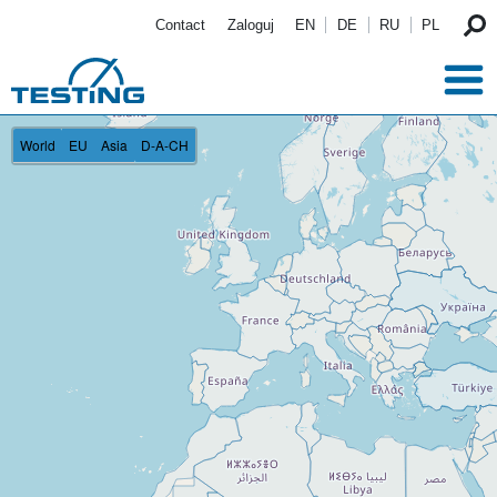
Przejdź do treści
Contact
Zaloguj
EN
DE
RU
PL
World
EU
Asia
D-A-CH