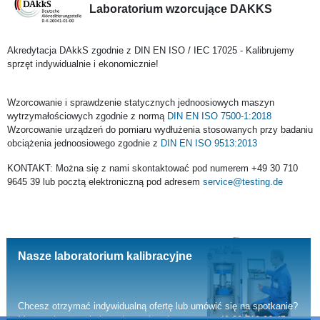
Laboratorium wzorcujące DAKKS
Akredytacja DAkkS zgodnie z DIN EN ISO / IEC 17025 - Kalibrujemy
sprzęt indywidualnie i ekonomicznie!
Wzorcowanie i sprawdzenie statycznych jednoosiowych maszyn
wytrzymałościowych zgodnie z normą
DIN EN ISO 7500-1:2018
Wzorcowanie urządzeń do pomiaru wydłużenia stosowanych przy badaniu
obciążenia jednoosiowego zgodnie z
DIN EN ISO 9513:2013
KONTAKT: Można się z nami skontaktować pod numerem +49 30 710
9645 39 lub pocztą elektroniczną pod adresem
service@testing.de
Nasze laboratorium kalibracyjne
Chcesz otrzymać indywidualną ofertę lub umówić się na spotkanie?
Można się z nami skontaktować pod numerem +49 30 710 96 45 -