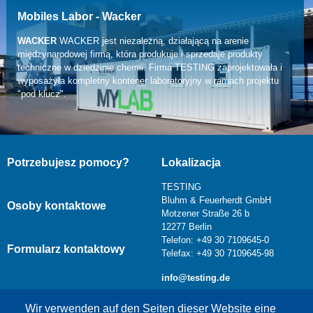
39 lub pocztą elektroniczną pod adresem service@testing.de.
Mobiles Labor - Wacker
WACKER
WACKER jest niezależną, działającą na arenie
weiterlesen
międzynarodowej firmą, która produkuje i sprzedaje produkty
techniczne w dziedzinie chemii. Firma TESTING zaprojektowała i
wyposażyła kompletny kontener laboratoryjny w ramach projektu
"pod klucz".
Potrzebujesz pomocy?
Lokalizacja
TESTING
Bluhm & Feuerherdt GmbH
Osoby kontaktowe
Motzener Straße 26 b
12277 Berlin
Telefon: +49 30 7109645-0
Formularz kontaktowy
Telefax: +49 30 7109645-98
info@testing.de
Wir verwenden auf den Seiten dieser Website eine