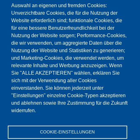
Auswahl an eigenen und fremden Cookies:
Unverzichtbare Cookies, die für die Nutzung der
Website erforderlich sind; funktionale Cookies, die
für eine bessere Benutzerfreundlichkeit bei der
Nutzung der Website sorgen; Performance-Cookies,
die wir verwenden, um aggregierte Daten über die
Dieser Inhalt ist blockiert, da die Google Maps
Nutzung der Website und Statistiken zu generieren;
Cookies nicht akzeptiert wurden.
und Marketing-Cookies, die verwendet werden, um
relevante Inhalte und Werbung anzuzeigen. Wenn
NUR DIE GOOGLE MAPS COOKIES
Sie "ALLE AKZEPTIEREN" wählen, erklären Sie
AKZEPTIEREN.
sich mit der Verwendung aller Cookies
einverstanden. Sie können jederzeit unter
Alle Cookies akzeptieren
"Einstellungen" einzelne Cookie-Typen akzeptieren
und ablehnen sowie Ihre Zustimmung für die Zukunft
widerrufen.
Products
Aktualności
O nas
Sprzedaż
Serwis
COOKIE-EINSTELLUNGEN
References
Jobs
Kontakt
Ochrona danych