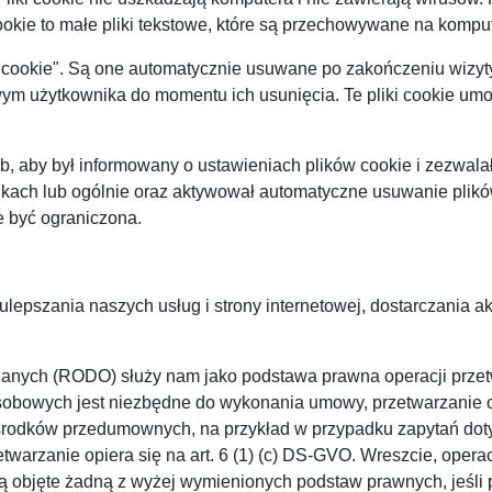
cookie to małe pliki tekstowe, które są przechowywane na kompu
ki cookie". Są one automatycznie usuwane po zakończeniu wizyt
ym użytkownika do momentu ich usunięcia. Te pliki cookie umo
, aby był informowany o ustawieniach plików cookie i zezwalał
dkach lub ogólnie oraz aktywował automatyczne usuwanie plikó
e być ograniczona.
lepszania naszych usług i strony internetowej, dostarczania ak
nie danych (RODO) służy nam jako podstawa prawna operacji prz
sobowych jest niezbędne do wykonania umowy, przetwarzanie opi
 środków przedumownych, na przykład w przypadku zapytań doty
arzanie opiera się na art. 6 (1) (c) DS-GVO. Wreszcie, operacj
 są objęte żadną z wyżej wymienionych podstaw prawnych, jeśli