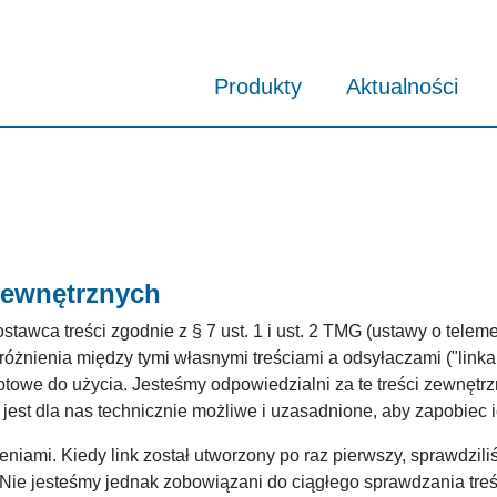
Produkty
Aktualności
zewnętrznych
ostawca treści zgodnie z § 7 ust. 1 i ust. 2 TMG (ustawy o telem
óżnienia między tymi własnymi treściami a odsyłaczami ("linka
owe do użycia. Jesteśmy odpowiedzialni za te treści zewnętrzn
jest dla nas technicznie możliwe i uzasadnione, aby zapobiec ic
eniami. Kiedy link został utworzony po raz pierwszy, sprawdzi
Nie jesteśmy jednak zobowiązani do ciągłego sprawdzania treśc