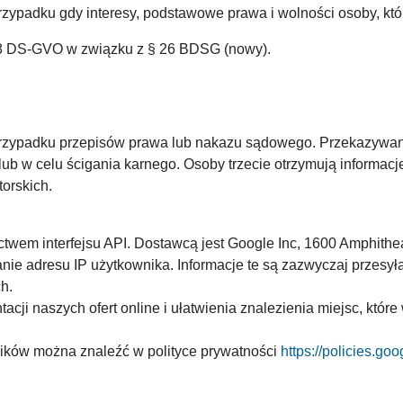
przypadku gdy interesy, podstawowe prawa i wolności osoby, któ
88 DS-GVO w związku z § 26 BDSG (nowy).
przypadku przepisów prawa lub nakazu sądowego. Przekazywan
 w celu ścigania karnego. Osoby trzecie otrzymują informacje 
orskich.
ctwem interfejsu API. Dostawcą jest Google Inc, 1600 Amphith
sanie adresu IP użytkownika. Informacje te są zazwyczaj prze
h.
ji naszych ofert online i ułatwienia znalezienia miejsc, które
ników można znaleźć w polityce prywatności
https://policies.go