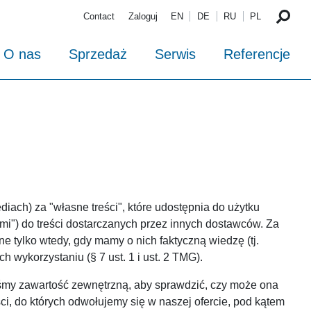
Contact
Zaloguj
EN
DE
RU
PL
O nas
Sprzedaż
Serwis
Referencje
ediach) za "własne treści", które udostępnia do użytku
mi") do treści dostarczanych przez innych dostawców. Za
e tylko wtedy, gdy mamy o nich faktyczną wiedzę (tj.
h wykorzystaniu (§ 7 ust. 1 i ust. 2 TMG).
liśmy zawartość zewnętrzną, aby sprawdzić, czy może ona
i, do których odwołujemy się w naszej ofercie, pod kątem