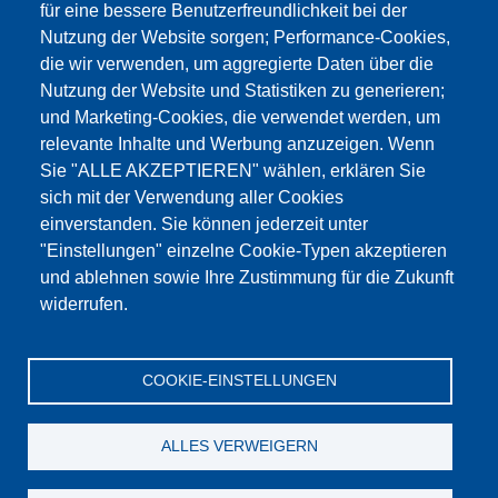
für eine bessere Benutzerfreundlichkeit bei der
Nutzung der Website sorgen; Performance-Cookies,
die wir verwenden, um aggregierte Daten über die
Этот материал заблокирован, потому что
Nutzung der Website und Statistiken zu generieren;
файлы cookie Google Maps не были приняты.
und Marketing-Cookies, die verwendet werden, um
relevante Inhalte und Werbung anzuzeigen. Wenn
НЕОБХОДИМО ПРИНЯТЬ ТОЛЬКО
Sie "ALLE AKZEPTIEREN" wählen, erklären Sie
ФАЙЛЫ COOKIE GOOGLE MAPS.
sich mit der Verwendung aller Cookies
einverstanden. Sie können jederzeit unter
Alle Cookies akzeptieren
"Einstellungen" einzelne Cookie-Typen akzeptieren
und ablehnen sowie Ihre Zustimmung für die Zukunft
widerrufen.
Продукция
Новости
О нас
Реализация
Сервис
COOKIE-EINSTELLUNGEN
Референции
Jobs
Контакт
Защита данных
Выходные данные
GTC
Katalog
ALLES VERWEIGERN
© Testing Bluhm & Feuerherdt GmbH
08.08.2026