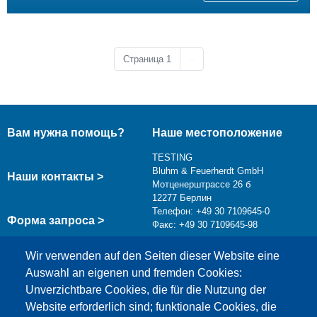
Следующая страница
Страница 1
››
Вам нужна помощь?
Наше местоположение
TESTING
Bluhm & Feuerherdt GmbH
Наши контакты >
Мотценерштрассе 26 б
12277 Берлин
Телефон: +49 30 7109645-0
Форма запроса >
Факс: +49 30 7109645-98
info@testing.de
Wir verwenden auf den Seiten dieser Website eine
Auswahl an eigenen und fremden Cookies:
Unverzichtbare Cookies, die für die Nutzung der
Website erforderlich sind; funktionale Cookies, die