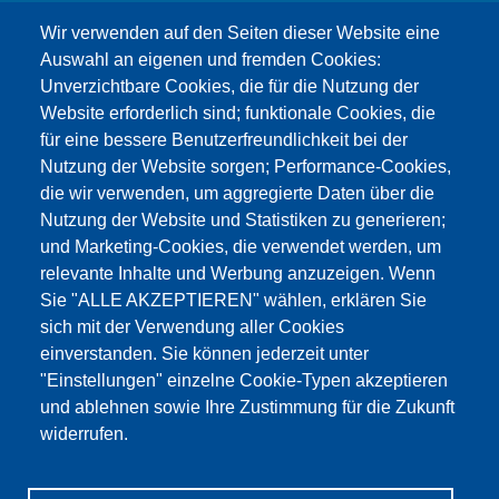
info@testing.de
Wir verwenden auf den Seiten dieser Website eine
Auswahl an eigenen und fremden Cookies:
Unverzichtbare Cookies, die für die Nutzung der
Website erforderlich sind; funktionale Cookies, die
für eine bessere Benutzerfreundlichkeit bei der
Nutzung der Website sorgen; Performance-Cookies,
die wir verwenden, um aggregierte Daten über die
Этот материал заблокирован, потому что
Nutzung der Website und Statistiken zu generieren;
файлы cookie Google Maps не были приняты.
und Marketing-Cookies, die verwendet werden, um
relevante Inhalte und Werbung anzuzeigen. Wenn
НЕОБХОДИМО ПРИНЯТЬ ТОЛЬКО
Sie "ALLE AKZEPTIEREN" wählen, erklären Sie
ФАЙЛЫ COOKIE GOOGLE MAPS.
sich mit der Verwendung aller Cookies
einverstanden. Sie können jederzeit unter
Alle Cookies akzeptieren
"Einstellungen" einzelne Cookie-Typen akzeptieren
und ablehnen sowie Ihre Zustimmung für die Zukunft
widerrufen.
Продукция
Новости
О нас
Реализация
Сервис