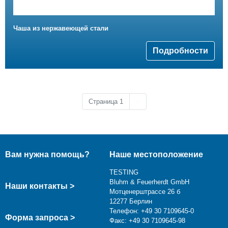
Чаша из нержавеющей стали
Подробности
Следующая страница
Страница 1
››
Вам нужна помощь?
Наше местоположение
TESTING
Bluhm & Feuerherdt GmbH
Наши контакты >
Мотценерштрассе 26 б
12277 Берлин
Телефон: +49 30 7109645-0
Форма запроса >
Факс: +49 30 7109645-98