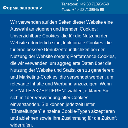
Телефон: +49 30 7109645-0
Форма запроса >
Факс: +49 30 7109645-98
info@testing.de
Wir verwenden auf den Seiten dieser Website eine
Auswahl an eigenen und fremden Cookies:
Unverzichtbare Cookies, die für die Nutzung der
Website erforderlich sind; funktionale Cookies, die
für eine bessere Benutzerfreundlichkeit bei der
Nutzung der Website sorgen; Performance-Cookies,
die wir verwenden, um aggregierte Daten über die
Этот материал заблокирован, потому что
Nutzung der Website und Statistiken zu generieren;
файлы cookie Google Maps не были приняты.
und Marketing-Cookies, die verwendet werden, um
relevante Inhalte und Werbung anzuzeigen. Wenn
НЕОБХОДИМО ПРИНЯТЬ ТОЛЬКО
Sie "ALLE AKZEPTIEREN" wählen, erklären Sie
ФАЙЛЫ COOKIE GOOGLE MAPS.
sich mit der Verwendung aller Cookies
einverstanden. Sie können jederzeit unter
Alle Cookies akzeptieren
"Einstellungen" einzelne Cookie-Typen akzeptieren
und ablehnen sowie Ihre Zustimmung für die Zukunft
widerrufen.