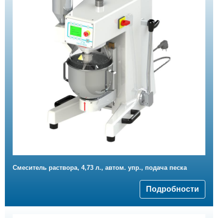
Смеситель раствора, 4,73 л., автом. упр., подача песка
Подробности