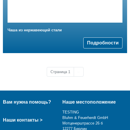
Чаша из нержавеющей стали
Подробности
Следующая страница
Страница 1
››
Вам нужна помощь?
Наше местоположение
TESTING
Bluhm & Feuerherdt GmbH
Наши контакты >
Мотценерштрассе 26 б
12277 Берлин