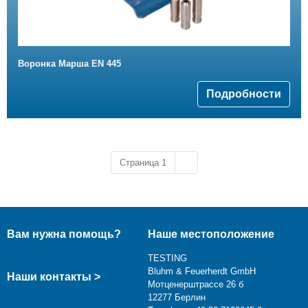
Воронка Mарша EN 445
Подробности
Следующая страница
Страница 1
››
Вам нужна помощь?
Наше местоположение
TESTING
Bluhm & Feuerherdt GmbH
Наши контакты >
Мотценерштрассе 26 б
12277 Берлин