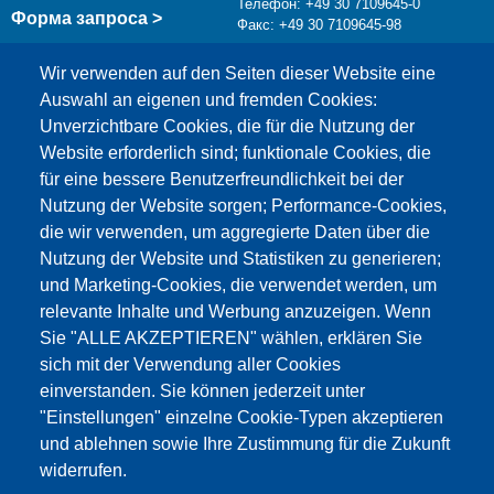
Телефон: +49 30 7109645-0
Форма запроса >
Факс: +49 30 7109645-98
info@testing.de
Wir verwenden auf den Seiten dieser Website eine
Auswahl an eigenen und fremden Cookies:
Unverzichtbare Cookies, die für die Nutzung der
Website erforderlich sind; funktionale Cookies, die
für eine bessere Benutzerfreundlichkeit bei der
Nutzung der Website sorgen; Performance-Cookies,
die wir verwenden, um aggregierte Daten über die
Этот материал заблокирован, потому что
Nutzung der Website und Statistiken zu generieren;
файлы cookie Google Maps не были приняты.
und Marketing-Cookies, die verwendet werden, um
relevante Inhalte und Werbung anzuzeigen. Wenn
НЕОБХОДИМО ПРИНЯТЬ ТОЛЬКО
Sie "ALLE AKZEPTIEREN" wählen, erklären Sie
ФАЙЛЫ COOKIE GOOGLE MAPS.
sich mit der Verwendung aller Cookies
einverstanden. Sie können jederzeit unter
Alle Cookies akzeptieren
"Einstellungen" einzelne Cookie-Typen akzeptieren
und ablehnen sowie Ihre Zustimmung für die Zukunft
widerrufen.