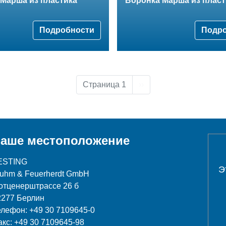
Марша из пластика
Воронка Mарша из плас
Подробности
Подр
Следующая страница
Страница 1
››
аше местоположение
ESTING
Э
luhm & Feuerherdt GmbH
отценерштрассе 26 б
2277 Берлин
елефон: +49 30 7109645-0
акс: +49 30 7109645-98