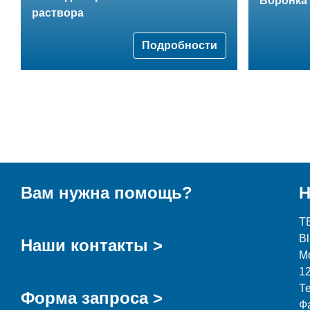
Воронка 
раствора
Подробности
Вам нужна помощь?
Н
T
B
Наши контакты >
М
1
Т
Форма запроса >
Ф