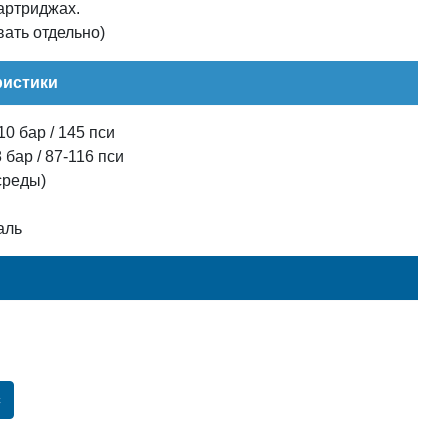
артриджах.
ать отдельно)
ристики
0 бар / 145 пси
бар / 87-116 пси
среды)
аль
с