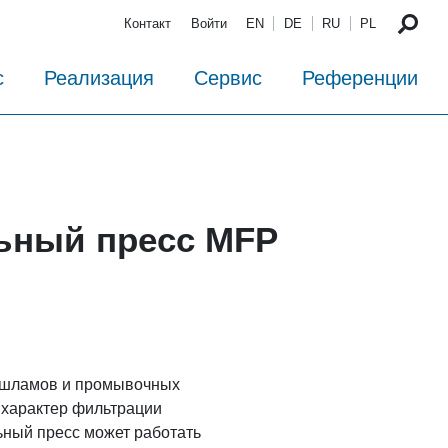
Контакт
Войти
EN
DE
RU
PL
с
Реализация
Сервис
Референции
ьный пресс MFP
 шламов и промывочных
 характер фильтрации
ьный пресс может работать