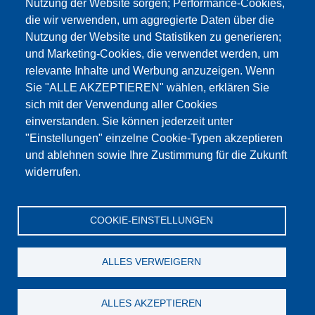
Nutzung der Website sorgen; Performance-Cookies,
die wir verwenden, um aggregierte Daten über die
Этот материал заблокирован, потому что
Nutzung der Website und Statistiken zu generieren;
файлы cookie Google Maps не были приняты.
und Marketing-Cookies, die verwendet werden, um
relevante Inhalte und Werbung anzuzeigen. Wenn
НЕОБХОДИМО ПРИНЯТЬ ТОЛЬКО
Sie "ALLE AKZEPTIEREN" wählen, erklären Sie
ФАЙЛЫ COOKIE GOOGLE MAPS.
sich mit der Verwendung aller Cookies
einverstanden. Sie können jederzeit unter
Alle Cookies akzeptieren
"Einstellungen" einzelne Cookie-Typen akzeptieren
und ablehnen sowie Ihre Zustimmung für die Zukunft
widerrufen.
Продукция
Новости
О нас
Реализация
Сервис
COOKIE-EINSTELLUNGEN
Референции
Jobs
Контакт
Защита данных
Выходные данные
GTC
Katalog
ALLES VERWEIGERN
© Testing Bluhm & Feuerherdt GmbH
09.08.2026
ALLES AKZEPTIEREN