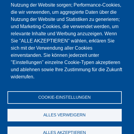
Nutzung der Website sorgen; Performance-Cookies,
die wir verwenden, um aggregierte Daten über die
Dieser Inhalt ist blockiert, da die Google Maps
Nutzung der Website und Statistiken zu generieren;
Cookies nicht akzeptiert wurden.
und Marketing-Cookies, die verwendet werden, um
relevante Inhalte und Werbung anzuzeigen. Wenn
NUR DIE GOOGLE MAPS COOKIES
Sie "ALLE AKZEPTIEREN" wählen, erklären Sie
AKZEPTIEREN.
sich mit der Verwendung aller Cookies
einverstanden. Sie können jederzeit unter
Alle Cookies akzeptieren
"Einstellungen" einzelne Cookie-Typen akzeptieren
und ablehnen sowie Ihre Zustimmung für die Zukunft
widerrufen.
Produkte
Aktuelles
Über uns
Vertrieb
Service
COOKIE-EINSTELLUNGEN
Referenzen
Jobs
Kontakt
Datenschutz
Impressum
AGB
Katalog
ALLES VERWEIGERN
© Testing Bluhm & Feuerherdt GmbH
06.08.2026
ALLES AKZEPTIEREN