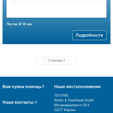
Пестик Ø 10 мм
Подробности
Предыдущая страница
Следующая страница
‹‹
Страница 2
››
Вам нужна помощь?
Наше местоположение
TESTING
Bluhm & Feuerherdt GmbH
Наши контакты >
Мотценерштрассе 26 б
12277 Берлин