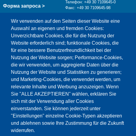
Телефон: +49 30 7109645-0
Форма запроса >
Факс: +49 30 7109645-98
info@testing.de
Wir verwenden auf den Seiten dieser Website eine
Auswahl an eigenen und fremden Cookies:
Unverzichtbare Cookies, die für die Nutzung der
Website erforderlich sind; funktionale Cookies, die
für eine bessere Benutzerfreundlichkeit bei der
Nutzung der Website sorgen; Performance-Cookies,
die wir verwenden, um aggregierte Daten über die
Этот материал заблокирован, потому что
Nutzung der Website und Statistiken zu generieren;
файлы cookie Google Maps не были приняты.
und Marketing-Cookies, die verwendet werden, um
relevante Inhalte und Werbung anzuzeigen. Wenn
НЕОБХОДИМО ПРИНЯТЬ ТОЛЬКО
Sie "ALLE AKZEPTIEREN" wählen, erklären Sie
ФАЙЛЫ COOKIE GOOGLE MAPS.
sich mit der Verwendung aller Cookies
einverstanden. Sie können jederzeit unter
Alle Cookies akzeptieren
"Einstellungen" einzelne Cookie-Typen akzeptieren
und ablehnen sowie Ihre Zustimmung für die Zukunft
widerrufen.