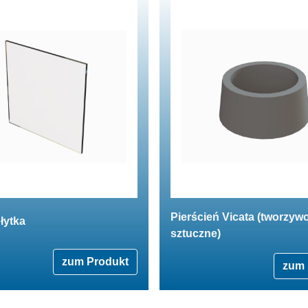
Pierścień Vicata (tworzyw
łytka
sztuczne)
zum Produkt
zum 