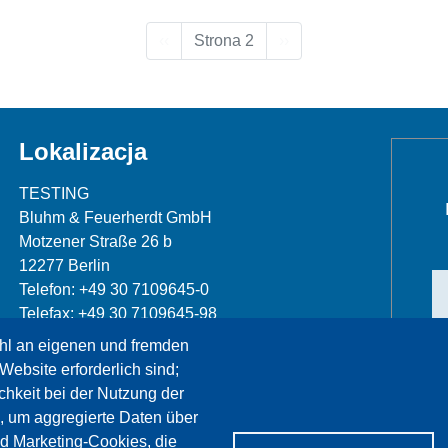
Poprzednia strona
Następna strona
‹‹
Strona 2
››
Lokalizacja
TESTING
Bluhm & Feuerherdt GmbH
Motzener Straße 26 b
12277 Berlin
Telefon: +49 30 7109645-0
Telefax: +49 30 7109645-98
hl an eigenen und fremden
info@testing.de
Website erforderlich sind;
chkeit bei der Nutzung der
, um aggregierte Daten über
nd Marketing-Cookies, die