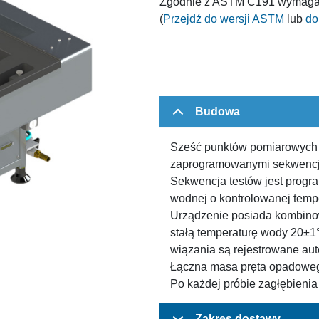
Zgodnie z ASTM C191 wymagana
(
Przejdź do wersji ASTM
lub
do
Budowa
Sześć punktów pomiarowych (
zaprogramowanymi sekwencj
Sekwencja testów jest progra
wodnej o kontrolowanej temp
Urządzenie posiada kombino
stałą temperaturę wody 20±1°
wiązania są rejestrowane au
Łączna masa pręta opadowego 
Po każdej próbie zagłębienia 
Zakres dostawy