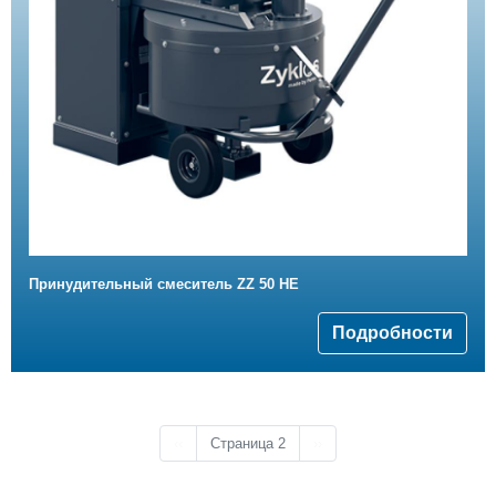
Принудительный смеситель ZZ 50 HE
Подробности
Предыдущая страница
Следующая страница
‹‹
Страница 2
››