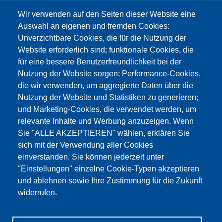
info@testing.de
Wir verwenden auf den Seiten dieser Website eine
Auswahl an eigenen und fremden Cookies:
Unverzichtbare Cookies, die für die Nutzung der
Website erforderlich sind; funktionale Cookies, die
für eine bessere Benutzerfreundlichkeit bei der
Nutzung der Website sorgen; Performance-Cookies,
die wir verwenden, um aggregierte Daten über die
Этот материал заблокирован, потому что
Nutzung der Website und Statistiken zu generieren;
файлы cookie Google Maps не были приняты.
und Marketing-Cookies, die verwendet werden, um
relevante Inhalte und Werbung anzuzeigen. Wenn
НЕОБХОДИМО ПРИНЯТЬ ТОЛЬКО
Sie "ALLE AKZEPTIEREN" wählen, erklären Sie
ФАЙЛЫ COOKIE GOOGLE MAPS.
sich mit der Verwendung aller Cookies
einverstanden. Sie können jederzeit unter
Alle Cookies akzeptieren
"Einstellungen" einzelne Cookie-Typen akzeptieren
und ablehnen sowie Ihre Zustimmung für die Zukunft
widerrufen.
Продукция
Новости
О нас
Реализация
Сервис