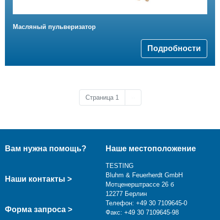
Масляный пульверизатор
Подробности
Следующая страница
Страница 1
››
Вам нужна помощь?
Наше местоположение
TESTING
Bluhm & Feuerherdt GmbH
Наши контакты >
Мотценерштрассе 26 б
12277 Берлин
Телефон: +49 30 7109645-0
Форма запроса >
Факс: +49 30 7109645-98