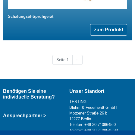
Schalungsöl-Sprühgerät
zum Produkt
Nächste Seite
Seite 1
››
Benötigen Sie eine
Unser Standort
individuelle Beratung?
TESTING
Bluhm & Feuerherdt GmbH
Motzener Straße 26 b
Ansprechpartner >
12277 Berlin
Telefon: +49 30 7109645-0
Telefax: +49 30 7109645-98
Kontaktformular >