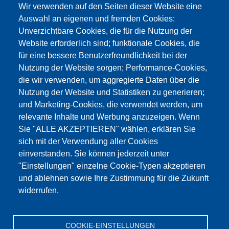
Wir verwenden auf den Seiten dieser Website eine
info@testing.de
Auswahl an eigenen und fremden Cookies:
Unverzichtbare Cookies, die für die Nutzung der
Website erforderlich sind; funktionale Cookies, die
für eine bessere Benutzerfreundlichkeit bei der
Nutzung der Website sorgen; Performance-Cookies,
die wir verwenden, um aggregierte Daten über die
Dieser Inhalt ist blockiert, da die Google Maps
Nutzung der Website und Statistiken zu generieren;
Cookies nicht akzeptiert wurden.
und Marketing-Cookies, die verwendet werden, um
relevante Inhalte und Werbung anzuzeigen. Wenn
NUR DIE GOOGLE MAPS COOKIES
Sie "ALLE AKZEPTIEREN" wählen, erklären Sie
AKZEPTIEREN.
sich mit der Verwendung aller Cookies
einverstanden. Sie können jederzeit unter
Alle Cookies akzeptieren
"Einstellungen" einzelne Cookie-Typen akzeptieren
und ablehnen sowie Ihre Zustimmung für die Zukunft
widerrufen.
Produkte
Aktuelles
Über uns
Vertrieb
Service
COOKIE-EINSTELLUNGEN