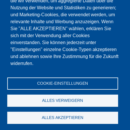
die wir verwenden, um aggregierte Daten über die
Этот материал заблокирован, потому что
Nutzung der Website und Statistiken zu generieren;
файлы cookie Google Maps не были приняты.
und Marketing-Cookies, die verwendet werden, um
relevante Inhalte und Werbung anzuzeigen. Wenn
НЕОБХОДИМО ПРИНЯТЬ ТОЛЬКО
Sie "ALLE AKZEPTIEREN" wählen, erklären Sie
ФАЙЛЫ COOKIE GOOGLE MAPS.
sich mit der Verwendung aller Cookies
einverstanden. Sie können jederzeit unter
Alle Cookies akzeptieren
"Einstellungen" einzelne Cookie-Typen akzeptieren
und ablehnen sowie Ihre Zustimmung für die Zukunft
widerrufen.
Продукция
Новости
О нас
Реализация
Сервис
COOKIE-EINSTELLUNGEN
Референции
Jobs
Контакт
Защита данных
Выходные данные
GTC
Katalog
ALLES VERWEIGERN
© Testing Bluhm & Feuerherdt GmbH
07.08.2026
ALLES AKZEPTIEREN
YouTube
-
Twitter
-
LinkedIn