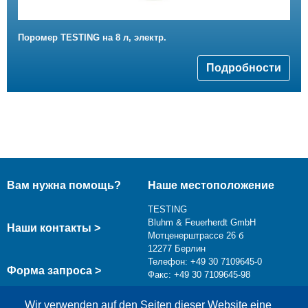
Поромер TESTING на 8 л, электр.
Подробности
Вам нужна помощь?
Наше местоположение
TESTING
Bluhm & Feuerherdt GmbH
Наши контакты >
Мотценерштрассе 26 б
12277 Берлин
Телефон: +49 30 7109645-0
Форма запроса >
Факс: +49 30 7109645-98
info@testing.de
Wir verwenden auf den Seiten dieser Website eine