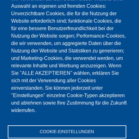
Auswahl an eigenen und fremden Cookies:
Unverzichtbare Cookies, die für die Nutzung der
Website erforderlich sind; funktionale Cookies, die
für eine bessere Benutzerfreundlichkeit bei der
Nutzung der Website sorgen; Performance-Cookies,
die wir verwenden, um aggregierte Daten über die
Этот материал заблокирован, потому что
Nutzung der Website und Statistiken zu generieren;
файлы cookie Google Maps не были приняты.
und Marketing-Cookies, die verwendet werden, um
relevante Inhalte und Werbung anzuzeigen. Wenn
НЕОБХОДИМО ПРИНЯТЬ ТОЛЬКО
Sie "ALLE AKZEPTIEREN" wählen, erklären Sie
ФАЙЛЫ COOKIE GOOGLE MAPS.
sich mit der Verwendung aller Cookies
einverstanden. Sie können jederzeit unter
Alle Cookies akzeptieren
"Einstellungen" einzelne Cookie-Typen akzeptieren
und ablehnen sowie Ihre Zustimmung für die Zukunft
widerrufen.
Продукция
Новости
О нас
Реализация
Сервис
COOKIE-EINSTELLUNGEN
Референции
Jobs
Контакт
Защита данных