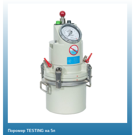
Поромер TESTING на 5л