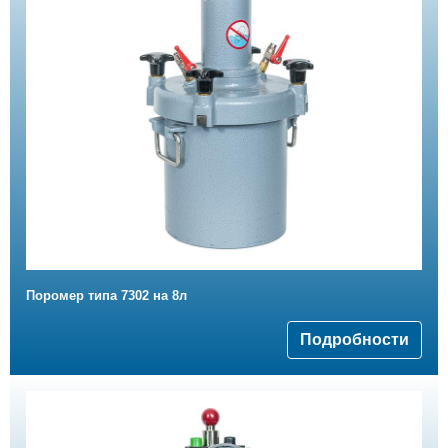
Поромер типа 7302 на 8л
Подробности