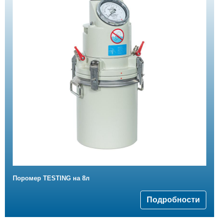
Поромер TESTING на 8л
Подробности