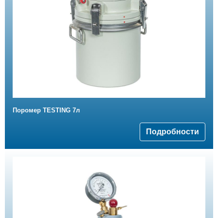
Поромер TESTING 7л
Подробности