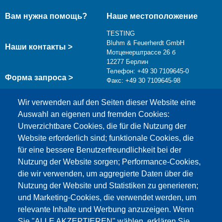
Вам нужна помощь?
Наше местоположение
TESTING
Bluhm & Feuerherdt GmbH
Наши контакты >
Мотценерштрассе 26 б
12277 Берлин
Телефон: +49 30 7109645-0
Форма запроса >
Факс: +49 30 7109645-98
info@testing.de
Wir verwenden auf den Seiten dieser Website eine
Auswahl an eigenen und fremden Cookies:
Unverzichtbare Cookies, die für die Nutzung der
Website erforderlich sind; funktionale Cookies, die
für eine bessere Benutzerfreundlichkeit bei der
Nutzung der Website sorgen; Performance-Cookies,
die wir verwenden, um aggregierte Daten über die
Этот материал заблокирован, потому что
Nutzung der Website und Statistiken zu generieren;
файлы cookie Google Maps не были приняты.
und Marketing-Cookies, die verwendet werden, um
relevante Inhalte und Werbung anzuzeigen. Wenn
НЕОБХОДИМО ПРИНЯТЬ ТОЛЬКО
Sie "ALLE AKZEPTIEREN" wählen, erklären Sie