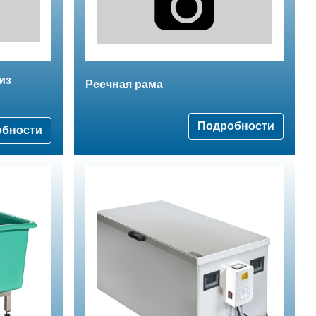
из
Реечная рама
Подробности
обности