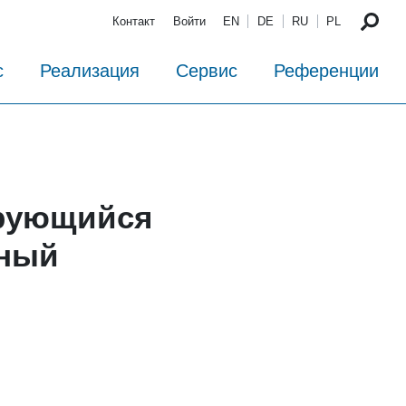
Контакт
Войти
EN
DE
RU
PL
с
Реализация
Сервис
Референции
рующийся
ьный