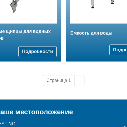
ые щипцы для водных
Емкость для воды
ов
Подр
Подробности
Следующая страница
Страница 1
››
аше местоположение
ESTING