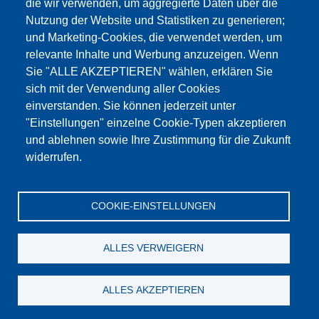
die wir verwenden, um aggregierte Daten über die
Этот материал заблокирован, потому что
Nutzung der Website und Statistiken zu generieren;
файлы cookie Google Maps не были приняты.
und Marketing-Cookies, die verwendet werden, um
relevante Inhalte und Werbung anzuzeigen. Wenn
НЕОБХОДИМО ПРИНЯТЬ ТОЛЬКО
Sie "ALLE AKZEPTIEREN" wählen, erklären Sie
ФАЙЛЫ COOKIE GOOGLE MAPS.
sich mit der Verwendung aller Cookies
einverstanden. Sie können jederzeit unter
Alle Cookies akzeptieren
"Einstellungen" einzelne Cookie-Typen akzeptieren
und ablehnen sowie Ihre Zustimmung für die Zukunft
widerrufen.
Продукция
Новости
О нас
Реализация
Сервис
COOKIE-EINSTELLUNGEN
Референции
Jobs
Контакт
Защита данных
Выходные данные
GTC
Katalog
ALLES VERWEIGERN
© Testing Bluhm & Feuerherdt GmbH
07.08.2026
ALLES AKZEPTIEREN
YouTube
-
Twitter
-
LinkedIn