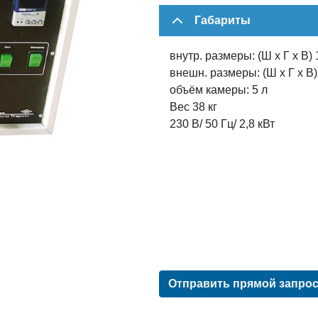
Габариты
внутр. размеры: (Ш х Г х В) 
внешн. размеры: (Ш х Г х В)
объём камеры: 5 л
Вес 38 кг
230 В/ 50 Гц/ 2,8 кВт
Отправить прямой запро