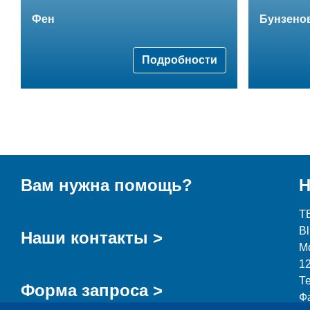
Фен
Бунзенов
Подробности
Вам нужна помощь?
Н
T
B
Наши контакты >
М
1
Т
Форма запроса >
Ф