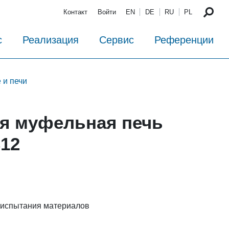
Контакт
Войти
EN
DE
RU
PL
с
Реализация
Сервис
Референции
 и печи
я муфельная печь
12
и испытания материалов