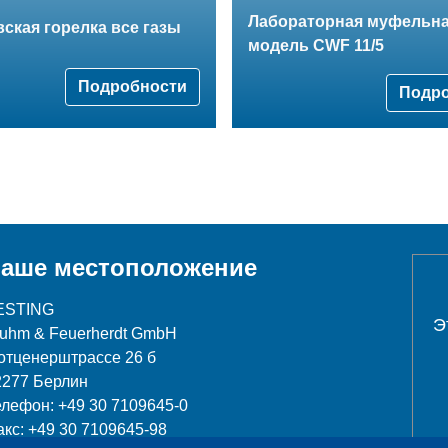
Лабораторная муфельна
ская горелка все газы
модель СWF 11/5
Подробности
Подр
аше местоположение
ESTING
Э
luhm & Feuerherdt GmbH
отценерштрассе 26 б
2277 Берлин
елефон: +49 30 7109645-0
акс: +49 30 7109645-98