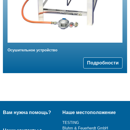
Oсушительное устройство
Подробности
Вам нужна помощь?
Наше местоположение
TESTING
Bluhm & Feuerherdt GmbH