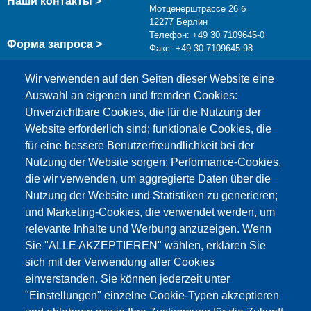
Наши контакты >
Мотценерштрассе 26 б
12277 Берлин
Телефон: +49 30 7109645-0
Форма запроса >
Факс: +49 30 7109645-98
info@testing.de
Wir verwenden auf den Seiten dieser Website eine
Auswahl an eigenen und fremden Cookies:
Unverzichtbare Cookies, die für die Nutzung der
Website erforderlich sind; funktionale Cookies, die
für eine bessere Benutzerfreundlichkeit bei der
Nutzung der Website sorgen; Performance-Cookies,
die wir verwenden, um aggregierte Daten über die
Этот материал заблокирован, потому что
Nutzung der Website und Statistiken zu generieren;
файлы cookie Google Maps не были приняты.
und Marketing-Cookies, die verwendet werden, um
relevante Inhalte und Werbung anzuzeigen. Wenn
НЕОБХОДИМО ПРИНЯТЬ ТОЛЬКО
Sie "ALLE AKZEPTIEREN" wählen, erklären Sie
ФАЙЛЫ COOKIE GOOGLE MAPS.
sich mit der Verwendung aller Cookies
einverstanden. Sie können jederzeit unter
Alle Cookies akzeptieren
"Einstellungen" einzelne Cookie-Typen akzeptieren