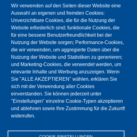
info@testing.de
Wir verwenden auf den Seiten dieser Website eine
Auswahl an eigenen und fremden Cookies:
Unverzichtbare Cookies, die für die Nutzung der
Website erforderlich sind; funktionale Cookies, die
für eine bessere Benutzerfreundlichkeit bei der
Nutzung der Website sorgen; Performance-Cookies,
die wir verwenden, um aggregierte Daten über die
Этот материал заблокирован, потому что
Nutzung der Website und Statistiken zu generieren;
файлы cookie Google Maps не были приняты.
und Marketing-Cookies, die verwendet werden, um
relevante Inhalte und Werbung anzuzeigen. Wenn
НЕОБХОДИМО ПРИНЯТЬ ТОЛЬКО
Sie "ALLE AKZEPTIEREN" wählen, erklären Sie
ФАЙЛЫ COOKIE GOOGLE MAPS.
sich mit der Verwendung aller Cookies
einverstanden. Sie können jederzeit unter
Alle Cookies akzeptieren
"Einstellungen" einzelne Cookie-Typen akzeptieren
und ablehnen sowie Ihre Zustimmung für die Zukunft
widerrufen.
Продукция
Новости
О нас
Реализация
Сервис
COOKIE-EINSTELLUNGEN