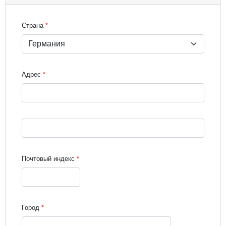
Страна
Адрес
Street address line 3
Почтовый индекс
Город