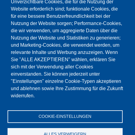
Unverzichtbare Cookies, die für die Nutzung der
Website erforderlich sind; funktionale Cookies, die
für eine bessere Benutzerfreundlichkeit bei der
Nutzung der Website sorgen; Performance-Cookies,
die wir verwenden, um aggregierte Daten über die
Этот материал заблокирован, потому что
Nutzung der Website und Statistiken zu generieren;
файлы cookie Google Maps не были приняты.
und Marketing-Cookies, die verwendet werden, um
relevante Inhalte und Werbung anzuzeigen. Wenn
НЕОБХОДИМО ПРИНЯТЬ ТОЛЬКО
Sie "ALLE AKZEPTIEREN" wählen, erklären Sie
ФАЙЛЫ COOKIE GOOGLE MAPS.
sich mit der Verwendung aller Cookies
einverstanden. Sie können jederzeit unter
Alle Cookies akzeptieren
"Einstellungen" einzelne Cookie-Typen akzeptieren
und ablehnen sowie Ihre Zustimmung für die Zukunft
widerrufen.
Продукция
Новости
О нас
Реализация
Сервис
COOKIE-EINSTELLUNGEN
Референции
Jobs
Контакт
Защита данных
Выходные данные
GTC
Katalog
ALLES VERWEIGERN