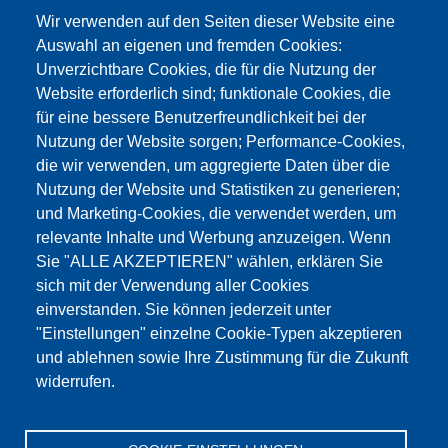
Kontaktformular >
Wir verwenden auf den Seiten dieser Website eine
info@testing.de
Auswahl an eigenen und fremden Cookies:
Unverzichtbare Cookies, die für die Nutzung der
Website erforderlich sind; funktionale Cookies, die
für eine bessere Benutzerfreundlichkeit bei der
Nutzung der Website sorgen; Performance-Cookies,
die wir verwenden, um aggregierte Daten über die
Dieser Inhalt ist blockiert, da die Google Maps
Nutzung der Website und Statistiken zu generieren;
Cookies nicht akzeptiert wurden.
und Marketing-Cookies, die verwendet werden, um
relevante Inhalte und Werbung anzuzeigen. Wenn
NUR DIE GOOGLE MAPS COOKIES
Sie "ALLE AKZEPTIEREN" wählen, erklären Sie
AKZEPTIEREN.
sich mit der Verwendung aller Cookies
einverstanden. Sie können jederzeit unter
Alle Cookies akzeptieren
"Einstellungen" einzelne Cookie-Typen akzeptieren
und ablehnen sowie Ihre Zustimmung für die Zukunft
widerrufen.
Produkte
Aktuelles
Über uns
Vertrieb
Service