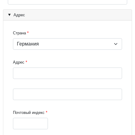
Адрес
Страна
Адрес
Street address line 3
Почтовый индекс