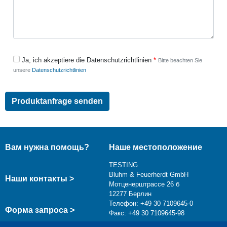
Ja, ich akzeptiere die Datenschutzrichtlinien
Bitte beachten Sie
unsere
Datenschutzrichtlinien
Вам нужна помощь?
Наше местоположение
TESTING
Bluhm & Feuerherdt GmbH
Наши контакты >
Мотценерштрассе 26 б
12277 Берлин
Телефон: +49 30 7109645-0
Форма запроса >
Факс: +49 30 7109645-98