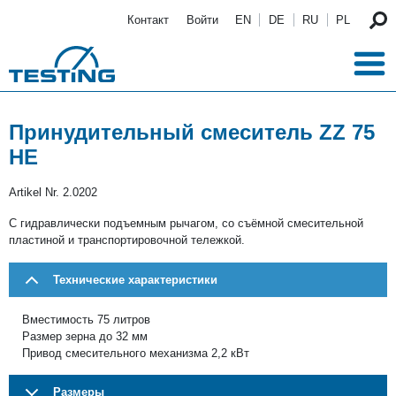
Перейти к основному содержанию
Контакт
Войти
EN
DE
RU
PL
Принудительный смеситель ZZ 75
HE
Artikel Nr.
2.0202
C гидравлически подъемным рычагом, со съёмной смесительной
пластиной и транспортировочной тележкой.
Технические характеристики
Вместимость 75 литров
Размер зерна до 32 мм
Привод смесительного механизма 2,2 кВт
Размеры