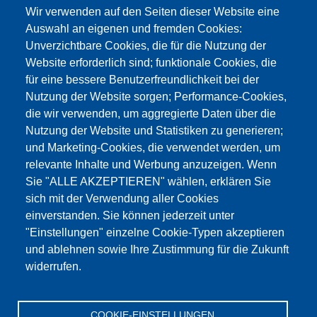
info@testing.de
Wir verwenden auf den Seiten dieser Website eine
Auswahl an eigenen und fremden Cookies:
Unverzichtbare Cookies, die für die Nutzung der
Website erforderlich sind; funktionale Cookies, die
für eine bessere Benutzerfreundlichkeit bei der
Nutzung der Website sorgen; Performance-Cookies,
die wir verwenden, um aggregierte Daten über die
Этот материал заблокирован, потому что
Nutzung der Website und Statistiken zu generieren;
файлы cookie Google Maps не были приняты.
und Marketing-Cookies, die verwendet werden, um
relevante Inhalte und Werbung anzuzeigen. Wenn
НЕОБХОДИМО ПРИНЯТЬ ТОЛЬКО
Sie "ALLE AKZEPTIEREN" wählen, erklären Sie
ФАЙЛЫ COOKIE GOOGLE MAPS.
sich mit der Verwendung aller Cookies
einverstanden. Sie können jederzeit unter
Alle Cookies akzeptieren
"Einstellungen" einzelne Cookie-Typen akzeptieren
und ablehnen sowie Ihre Zustimmung für die Zukunft
widerrufen.
Продукция
Новости
О нас
Реализация
Сервис
COOKIE-EINSTELLUNGEN