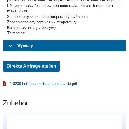
próbki dla 8 sztuk beleczek wg ASTM lub 6 sztuk beleczek wg DIN /
EN, pojemność 7 / 8 litrów, ciśnienie maks. 25 bar, temperatura
maks. 250°C
2 manometry do pomiaru temperatury i ciśnienia
Zabezpieczający ogranicznik temperatury
Kołnierz osłaniający pokrywę
Termometr
Wymiary
Direkte Anfrage stellen
1.0230-betriebsanleitung-autoklav-de.pdf
Zubehör