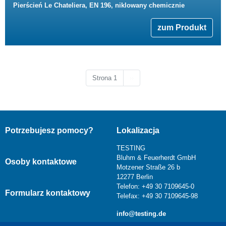
Pierścień Le Chateliera, EN 196, niklowany chemicznie
zum Produkt
Następna strona
Strona 1
››
Potrzebujesz pomocy?
Lokalizacja
TESTING
Bluhm & Feuerherdt GmbH
Osoby kontaktowe
Motzener Straße 26 b
12277 Berlin
Telefon: +49 30 7109645-0
Formularz kontaktowy
Telefax: +49 30 7109645-98
info@testing.de