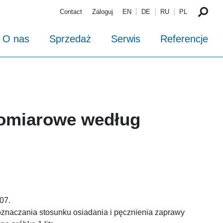
Contact
Zaloguj
EN
DE
RU
PL
O nas
Sprzedaż
Serwis
Referencje
pomiarowe według
07.
znaczania stosunku osiadania i pęcznienia zaprawy