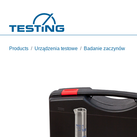
Przejdź do treści
Products
Urządzenia testowe
Badanie zaczynów