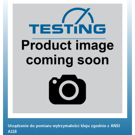
Urządzenie do pomiaru wytrzymałości kleju zgodnie z ANSI
A118