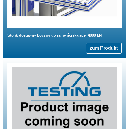
Stolik dostawny boczny do ramy ściskającej 4000 kN
zum Produkt