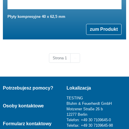
Płyty kompresyjne 40 x 62,5 mm
zum Produkt
Następna strona
Strona 1
››
Potrzebujesz pomocy?
Lokalizacja
TESTING
Bluhm & Feuerherdt GmbH
Osoby kontaktowe
Motzener Straße 26 b
12277 Berlin
Telefon: +49 30 7109645-0
Formularz kontaktowy
Telefax: +49 30 7109645-98