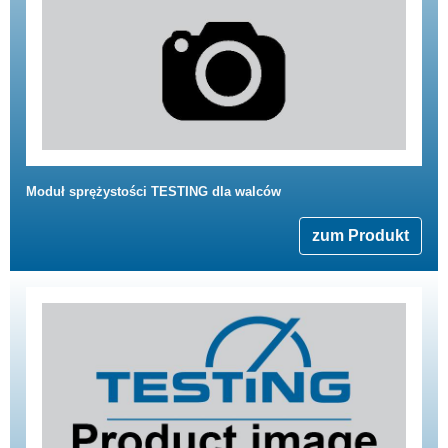
Moduł sprężystości TESTING dla walców
zum Produkt