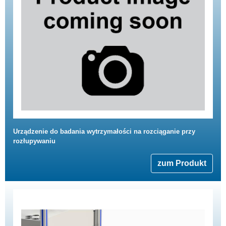
Urządzenie do badania wytrzymałości na rozciąganie przy
rozłupywaniu
zum Produkt