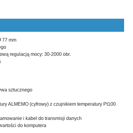
Ø 77 mm
ego
wą regulacją mocy: 30-2000 obr.
s
zywa sztucznego
tury ALMEMO (cyfrowy) z czujnikiem temperatury Pt100
ramowanie i kabel do transmisji danych
wartości do komputera