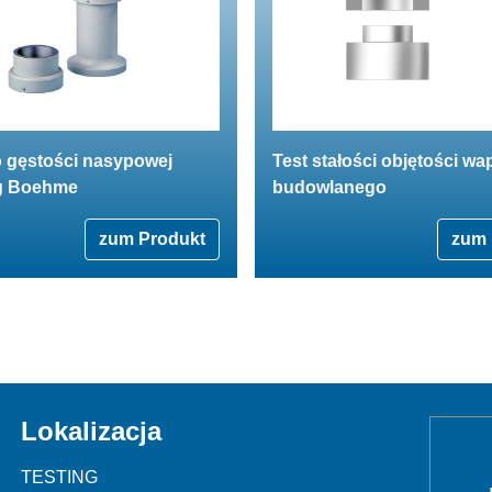
o gęstości nasypowej
Test stałości objętości wa
g Boehme
budowlanego
zum Produkt
zum 
Lokalizacja
TESTING