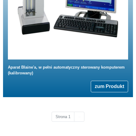
Aparat Blaine'a, w pełni automatyczny sterowany komputerem
(kalibrowany)
zum Produkt
Następna strona
Strona 1
››