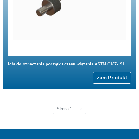
Igła do oznaczania początku czasu wiązania ASTM C187-191
zum Produkt
Następna strona
Strona 1
››