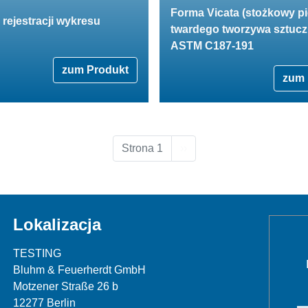
Forma Vicata (stożkowy pi
 rejestracji wykresu
twardego tworzywa sztuc
ASTM C187-191
zum Produkt
zum 
Następna strona
Strona 1
››
Lokalizacja
TESTING
Bluhm & Feuerherdt GmbH
Motzener Straße 26 b
12277 Berlin