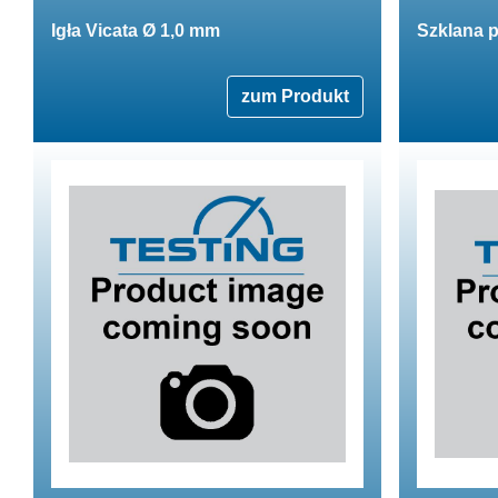
Igła Vicata Ø 1,0 mm
Szklana 
zum Produkt