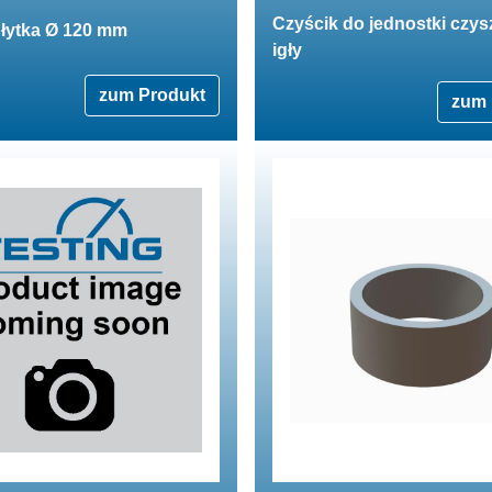
Czyścik do jednostki czys
płytka Ø 120 mm
igły
zum Produkt
zum 