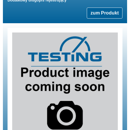
Dodatkowy dlugopis rejestrujący
zum Produkt