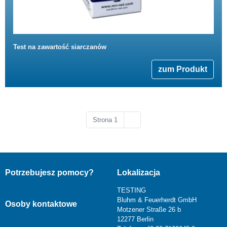
Test na zawartość siarczanów
zum Produkt
Następna strona
Strona 1
››
Potrzebujesz pomocy?
Lokalizacja
TESTING
Bluhm & Feuerherdt GmbH
Osoby kontaktowe
Motzener Straße 26 b
12277 Berlin