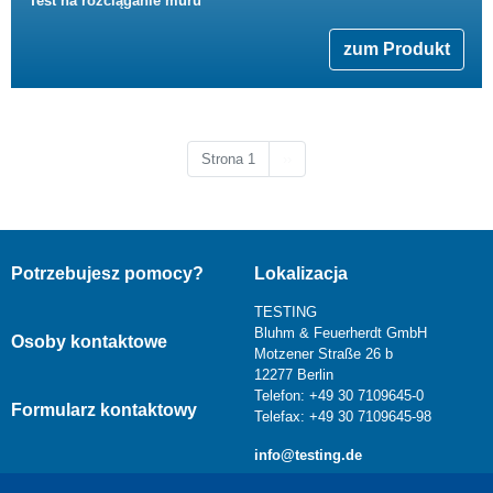
Test na rozciąganie muru
zum Produkt
Następna strona
Strona 1
››
Potrzebujesz pomocy?
Lokalizacja
TESTING
Bluhm & Feuerherdt GmbH
Osoby kontaktowe
Motzener Straße 26 b
12277 Berlin
Telefon: +49 30 7109645-0
Formularz kontaktowy
Telefax: +49 30 7109645-98
info@testing.de