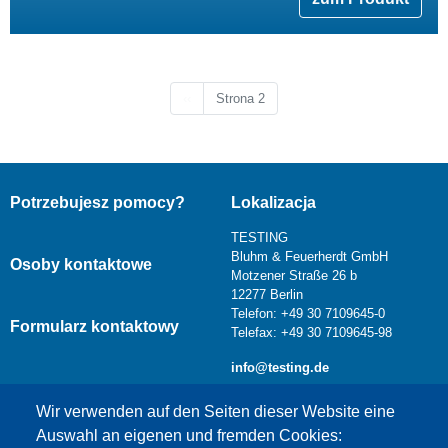
Poprzednia strona
‹‹
Strona 2
Potrzebujesz pomocy?
Lokalizacja
TESTING
Bluhm & Feuerherdt GmbH
Osoby kontaktowe
Motzener Straße 26 b
12277 Berlin
Telefon: +49 30 7109645-0
Formularz kontaktowy
Telefax: +49 30 7109645-98
info@testing.de
Wir verwenden auf den Seiten dieser Website eine
Auswahl an eigenen und fremden Cookies: