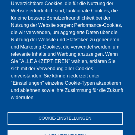
Unverzichtbare Cookies, die für die Nutzung der
Website erforderlich sind; funktionale Cookies, die
für eine bessere Benutzerfreundlichkeit bei der
Nutzung der Website sorgen; Performance-Cookies,
die wir verwenden, um aggregierte Daten über die
Dieser Inhalt ist blockiert, da die Google Maps
Nutzung der Website und Statistiken zu generieren;
Cookies nicht akzeptiert wurden.
und Marketing-Cookies, die verwendet werden, um
relevante Inhalte und Werbung anzuzeigen. Wenn
NUR DIE GOOGLE MAPS COOKIES
Sie "ALLE AKZEPTIEREN" wählen, erklären Sie
AKZEPTIEREN.
sich mit der Verwendung aller Cookies
einverstanden. Sie können jederzeit unter
Alle Cookies akzeptieren
"Einstellungen" einzelne Cookie-Typen akzeptieren
und ablehnen sowie Ihre Zustimmung für die Zukunft
widerrufen.
Products
Aktualności
O nas
Sprzedaż
Serwis
COOKIE-EINSTELLUNGEN
References
Jobs
Kontakt
Ochrona danych
Dane firmy
OWS
Katalog