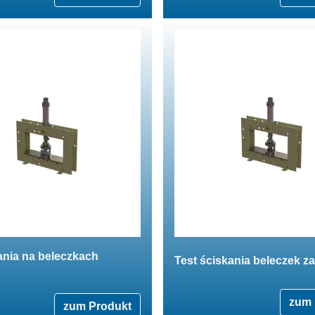
ania na beleczkach
Test ściskania beleczek z
zum 
zum Produkt