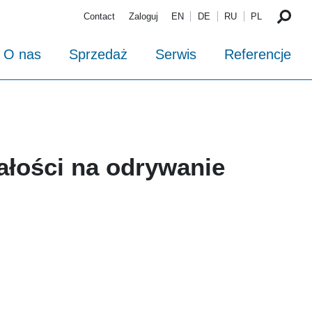
Contact
Zaloguj
EN
DE
RU
PL
O nas
Sprzedaż
Serwis
Referencje
ałości na odrywanie