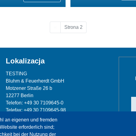
Poprzednia strona
‹‹
Strona 2
Lokalizacja
TESTING
Bluhm & Feuerherdt GmbH
Motzener Straße 26 b
12277 Berlin
Telefon: +49 30 7109645-0
Telefax: +49 30 7109645-98
hl an eigenen und fremden
info@testing.de
Website erforderlich sind;
chkeit bei der Nutzung der