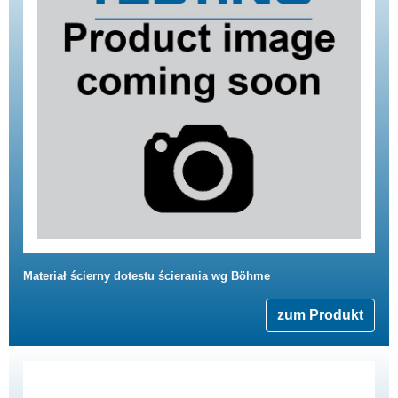
Materiał ścierny dotestu ścierania wg Böhme
zum Produkt