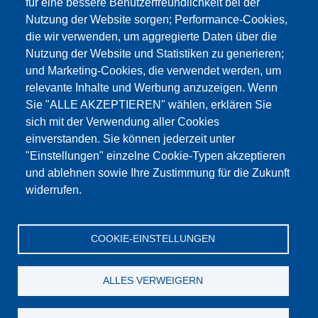
für eine bessere Benutzerfreundlichkeit bei der
Nutzung der Website sorgen; Performance-Cookies,
die wir verwenden, um aggregierte Daten über die
Dieser Inhalt ist blockiert, da die Google Maps
Nutzung der Website und Statistiken zu generieren;
Cookies nicht akzeptiert wurden.
und Marketing-Cookies, die verwendet werden, um
relevante Inhalte und Werbung anzuzeigen. Wenn
NUR DIE GOOGLE MAPS COOKIES
Sie "ALLE AKZEPTIEREN" wählen, erklären Sie
AKZEPTIEREN.
sich mit der Verwendung aller Cookies
einverstanden. Sie können jederzeit unter
Alle Cookies akzeptieren
"Einstellungen" einzelne Cookie-Typen akzeptieren
und ablehnen sowie Ihre Zustimmung für die Zukunft
widerrufen.
Products
Aktualności
O nas
Sprzedaż
Serwis
COOKIE-EINSTELLUNGEN
References
Jobs
Kontakt
Ochrona danych
Dane firmy
OWS
Katalog
ALLES VERWEIGERN
© Testing Bluhm & Feuerherdt GmbH
10.08.2026