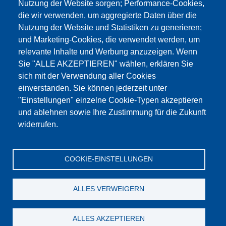
Nutzung der Website sorgen; Performance-Cookies,
die wir verwenden, um aggregierte Daten über die
Dieser Inhalt ist blockiert, da die Google Maps
Nutzung der Website und Statistiken zu generieren;
Cookies nicht akzeptiert wurden.
und Marketing-Cookies, die verwendet werden, um
relevante Inhalte und Werbung anzuzeigen. Wenn
NUR DIE GOOGLE MAPS COOKIES
Sie "ALLE AKZEPTIEREN" wählen, erklären Sie
AKZEPTIEREN.
sich mit der Verwendung aller Cookies
einverstanden. Sie können jederzeit unter
Alle Cookies akzeptieren
"Einstellungen" einzelne Cookie-Typen akzeptieren
und ablehnen sowie Ihre Zustimmung für die Zukunft
widerrufen.
Products
Aktualności
O nas
Sprzedaż
Serwis
COOKIE-EINSTELLUNGEN
References
Jobs
Kontakt
Ochrona danych
Dane firmy
OWS
Katalog
ALLES VERWEIGERN
© Testing Bluhm & Feuerherdt GmbH
06.08.2026
ALLES AKZEPTIEREN