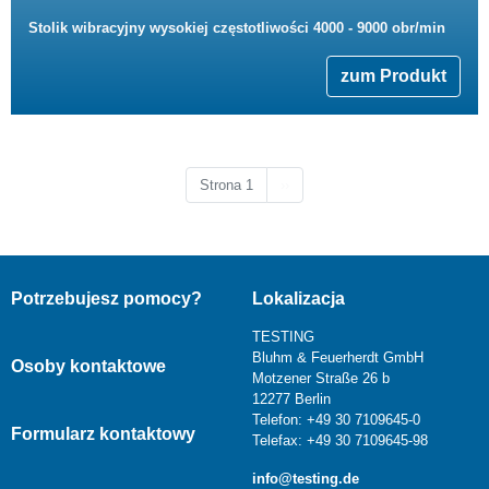
Stolik wibracyjny wysokiej częstotliwości 4000 - 9000 obr/min
zum Produkt
Następna strona
Strona 1
››
Potrzebujesz pomocy?
Lokalizacja
TESTING
Bluhm & Feuerherdt GmbH
Osoby kontaktowe
Motzener Straße 26 b
12277 Berlin
Telefon: +49 30 7109645-0
Formularz kontaktowy
Telefax: +49 30 7109645-98
info@testing.de