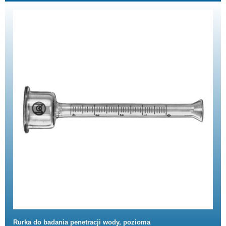
Rurka do badania penetracji wody, pozioma