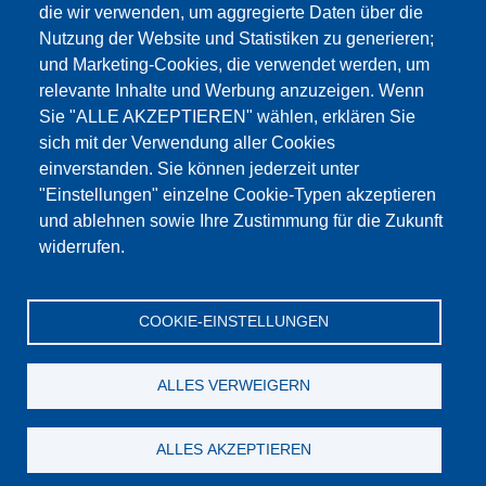
die wir verwenden, um aggregierte Daten über die
Dieser Inhalt ist blockiert, da die Google Maps
Nutzung der Website und Statistiken zu generieren;
Cookies nicht akzeptiert wurden.
und Marketing-Cookies, die verwendet werden, um
relevante Inhalte und Werbung anzuzeigen. Wenn
NUR DIE GOOGLE MAPS COOKIES
Sie "ALLE AKZEPTIEREN" wählen, erklären Sie
AKZEPTIEREN.
sich mit der Verwendung aller Cookies
einverstanden. Sie können jederzeit unter
Alle Cookies akzeptieren
"Einstellungen" einzelne Cookie-Typen akzeptieren
und ablehnen sowie Ihre Zustimmung für die Zukunft
widerrufen.
Products
Aktualności
O nas
Sprzedaż
Serwis
COOKIE-EINSTELLUNGEN
References
Jobs
Kontakt
Ochrona danych
Dane firmy
OWS
Katalog
ALLES VERWEIGERN
© Testing Bluhm & Feuerherdt GmbH
06.08.2026
ALLES AKZEPTIEREN
YouTube
-
Twitter
-
LinkedIn