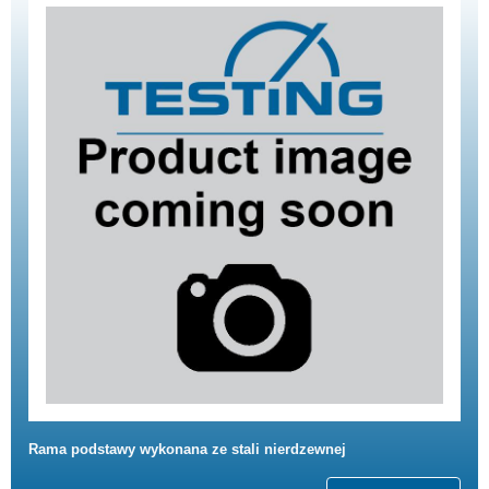
Rama podstawy wykonana ze stali nierdzewnej