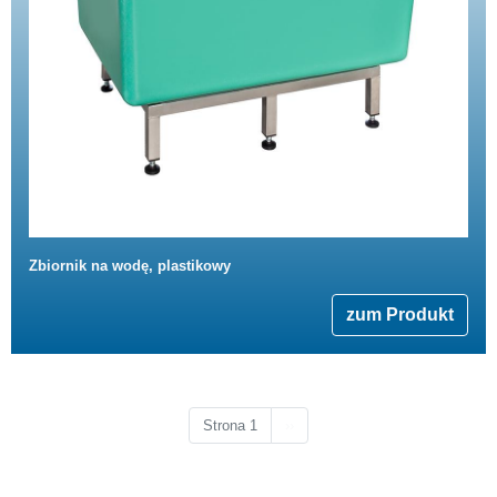
Zbiornik na wodę, plastikowy
zum Produkt
Następna strona
Strona 1
››