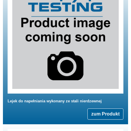
Lejek do napełniania wykonany ze stali nierdzewnej
zum Produkt