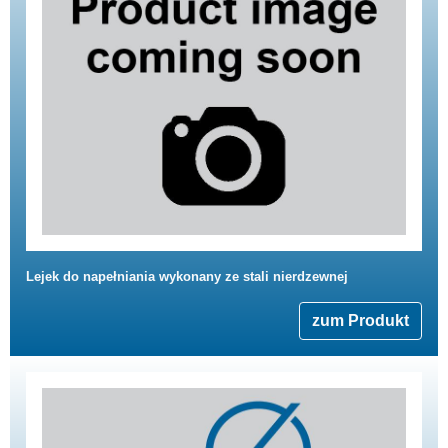
Lejek do napełniania wykonany ze stali nierdzewnej
zum Produkt