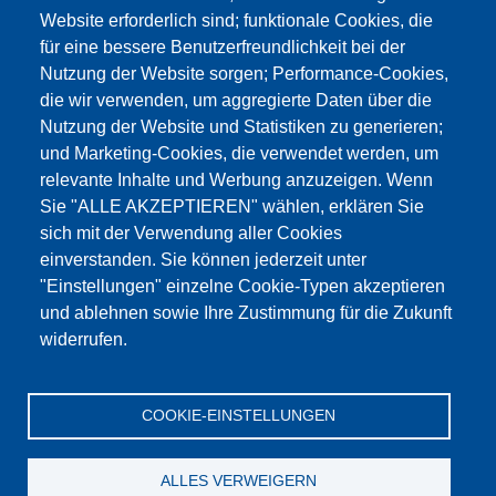
Website erforderlich sind; funktionale Cookies, die
für eine bessere Benutzerfreundlichkeit bei der
Nutzung der Website sorgen; Performance-Cookies,
die wir verwenden, um aggregierte Daten über die
Dieser Inhalt ist blockiert, da die Google Maps
Nutzung der Website und Statistiken zu generieren;
Cookies nicht akzeptiert wurden.
und Marketing-Cookies, die verwendet werden, um
relevante Inhalte und Werbung anzuzeigen. Wenn
NUR DIE GOOGLE MAPS COOKIES
Sie "ALLE AKZEPTIEREN" wählen, erklären Sie
AKZEPTIEREN.
sich mit der Verwendung aller Cookies
einverstanden. Sie können jederzeit unter
Alle Cookies akzeptieren
"Einstellungen" einzelne Cookie-Typen akzeptieren
und ablehnen sowie Ihre Zustimmung für die Zukunft
widerrufen.
Products
Aktualności
O nas
Sprzedaż
Serwis
COOKIE-EINSTELLUNGEN
References
Jobs
Kontakt
Ochrona danych
Dane firmy
OWS
Katalog
ALLES VERWEIGERN