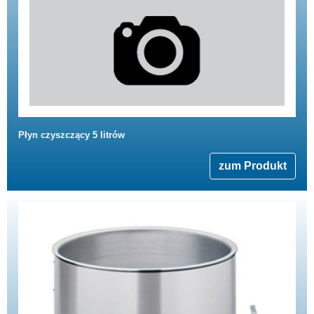
Płyn czyszczący 5 litrów
zum Produkt