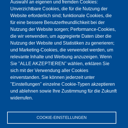
Auswahl an eigenen und fremden Cookies:
Unverzichtbare Cookies, die für die Nutzung der
Website erforderlich sind; funktionale Cookies, die
für eine bessere Benutzerfreundlichkeit bei der
Nutzung der Website sorgen; Performance-Cookies,
die wir verwenden, um aggregierte Daten über die
Dieser Inhalt ist blockiert, da die Google Maps
Nutzung der Website und Statistiken zu generieren;
Cookies nicht akzeptiert wurden.
und Marketing-Cookies, die verwendet werden, um
relevante Inhalte und Werbung anzuzeigen. Wenn
NUR DIE GOOGLE MAPS COOKIES
Sie "ALLE AKZEPTIEREN" wählen, erklären Sie
AKZEPTIEREN.
sich mit der Verwendung aller Cookies
einverstanden. Sie können jederzeit unter
Alle Cookies akzeptieren
"Einstellungen" einzelne Cookie-Typen akzeptieren
und ablehnen sowie Ihre Zustimmung für die Zukunft
widerrufen.
Products
Aktualności
O nas
Sprzedaż
Serwis
COOKIE-EINSTELLUNGEN
References
Jobs
Kontakt
Ochrona danych