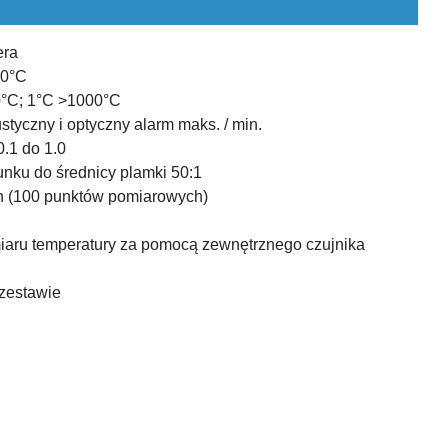
era
00°C
0°C; 1°C >1000°C
styczny i optyczny alarm maks. / min.
.1 do 1.0
nku do średnicy plamki 50:1
h (100 punktów pomiarowych)
aru temperatury za pomocą zewnętrznego czujnika
 zestawie