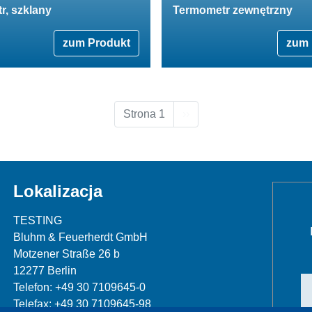
r, szklany
Termometr zewnętrzny
zum Produkt
zum 
Następna strona
Strona 1
››
Lokalizacja
TESTING
Bluhm & Feuerherdt GmbH
Motzener Straße 26 b
12277 Berlin
Telefon: +49 30 7109645-0
Telefax: +49 30 7109645-98