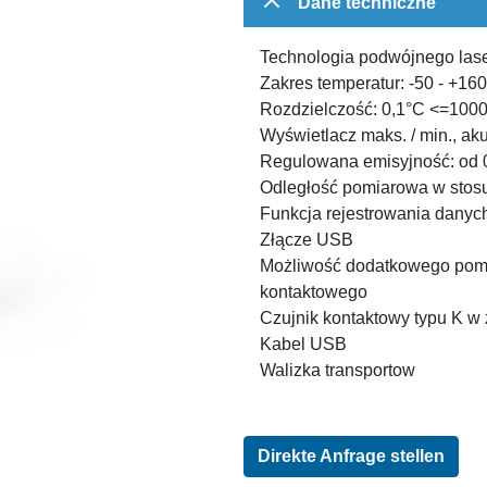
Dane techniczne
Technologia podwójnego las
Zakres temperatur: -50 - +16
Rozdzielczość: 0,1°C <=100
Wyświetlacz maks. / min., aku
Regulowana emisyjność: od 0
Odległość pomiarowa w stosu
Funkcja rejestrowania danyc
Złącze USB
Możliwość dodatkowego pomi
kontaktowego
Czujnik kontaktowy typu K w
Kabel USB
Walizka transportow
Direkte Anfrage stellen