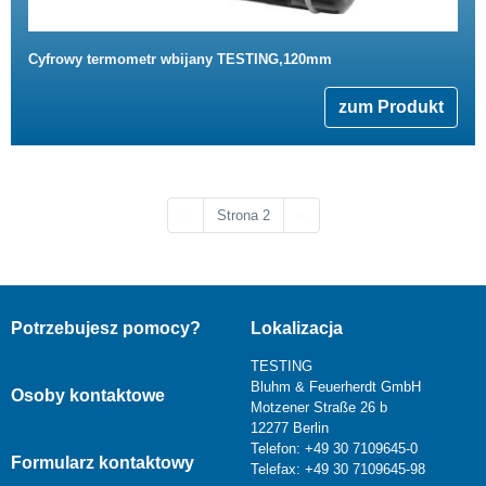
Cyfrowy termometr wbijany TESTING,120mm
zum Produkt
Poprzednia strona
Następna strona
‹‹
Strona 2
››
Potrzebujesz pomocy?
Lokalizacja
TESTING
Bluhm & Feuerherdt GmbH
Osoby kontaktowe
Motzener Straße 26 b
12277 Berlin
Telefon: +49 30 7109645-0
Formularz kontaktowy
Telefax: +49 30 7109645-98