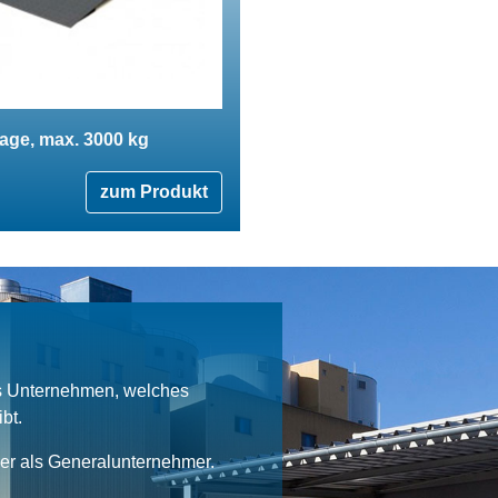
ge, max. 3000 kg
zum Produkt
es Unternehmen, welches
bt.
ner als Generalunternehmer.